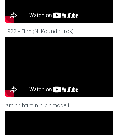
1922 - Film (N. Koundouros)
İzmir rıhtımının bir modeli