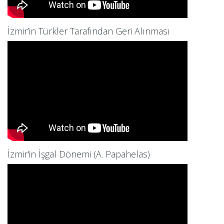
İzmir’in Türkler Tarafından Geri Alınması
İzmir'in İşgal Dönemi (A. Papahelas)