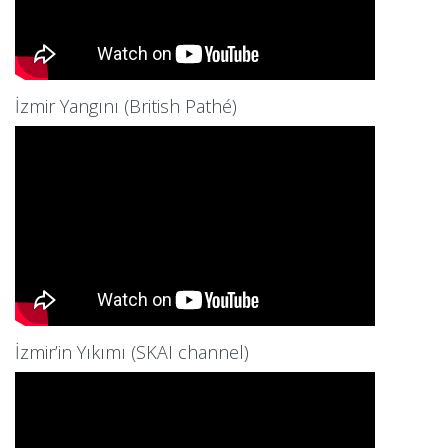
İzmir Yangını (British Pathé)
İzmir’in Yıkımı (SKAI channel)