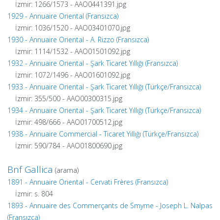
İzmir: 1266/1573 - AAO0441391.jpg
1929 - Annuaire Oriental (Fransızca)
İzmir: 1036/1520 - AAO03401070.jpg
1930 - Annuaire Oriental - A. Rizzo (Fransızca)
İzmir: 1114/1532 - AAO01501092.jpg
1932 - Annuaire Oriental - Şark Ticaret Yıllığı (Fransızca)
İzmir: 1072/1496 - AAO01601092.jpg
1933 - Annuaire Oriental - Şark Ticaret Yıllığı (Türkçe/Fransızca)
İzmir: 355/500 - AAO00300315.jpg
1934 - Annuaire Oriental - Şark Ticaret Yıllığı (Türkçe/Fransızca)
İzmir: 498/666 - AAO01700512.jpg
1938 - Annuaire Commercial - Ticaret Yıllığı (Türkçe/Fransızca)
İzmir: 590/784 - AAO01800690.jpg
Bnf Gallica
(arama)
1891 - Annuaire Oriental - Cervati Frères (Fransızca)
İzmir: s. 804
1893 - Annuaire des Commerçants de Smyrne - Joseph L. Nalpas
(Fransızca)