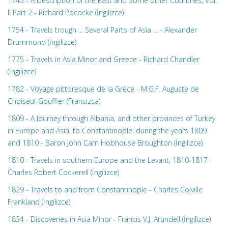
1745 - A Description of the East and Some other Countries, Vol.
II Part 2 - Richard Pococke (İngilizce)
1754 - Travels trough ... Several Parts of Asia ... - Alexander
Drummond (İngilizce)
1775 - Travels in Asia Minor and Greece - Richard Chandler
(İngilizce)
1782 - Voyage pittoresque de la Grèce - M.G.F. Auguste de
Choiseul-Gouffier (Fransızca)
1809 - A Journey through Albania, and other provinces of Turkey
in Europe and Asia, to Constantinople, during the years 1809
and 1810 - Baron John Cam Hobhouse Broughton (İngilizce)
1810 - Travels in southern Europe and the Levant, 1810-1817 -
Charles Robert Cockerell (İngilizce)
1829 - Travels to and from Constantinople - Charles Colville
Frankland (İngilizce)
1834 - Discoveries in Asia Minor - Francis V.J. Arundell (İngilizce)